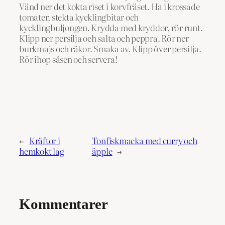
Vänd ner det kokta riset i korvfräset. Ha i krossade
tomater, stekta kycklingbitar och
kycklingbuljongen. Krydda med kryddor, rör runt.
Klipp ner persilja och salta och peppra. Rör ner
burkmajs och räkor. Smaka av. Klipp över persilja.
Rör ihop såsen och servera!
←
Kräftor i
Tonfiskmacka med curry och
hemkokt lag
äpple
→
Kommentarer