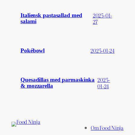
2025-01-
Italiensk pastasallad med
27
salami
2025-01-24
Pokébowl
2025-
Quesadillas med parmaskinka
01-24
& mozzarella
Om Food Ninja