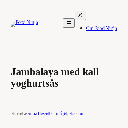
Hoppa
till
innehåll
Om Food Ninja
Jambalaya med kall
yoghurtsås
Skrivet av
Anna Hesselbom
i
Fågel
, 
Skaldjur