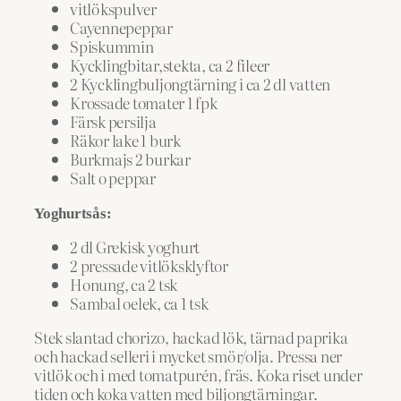
vitlökspulver
Cayennepeppar
Spiskummin
Kycklingbitar,stekta, ca 2 fileer
2 Kycklingbuljongtärning i ca 2 dl vatten
Krossade tomater 1 fpk
Färsk persilja
Räkor lake 1 burk
Burkmajs 2 burkar
Salt o peppar
Yoghurtsås:
2 dl Grekisk yoghurt
2 pressade vitlöksklyftor
Honung, ca 2 tsk
Sambal oelek, ca 1 tsk
Stek slantad chorizo, hackad lök, tärnad paprika
och hackad selleri i mycket smör/olja. Pressa ner
vitlök och i med tomatpurén, fräs. Koka riset under
tiden och koka vatten med biljongtärningar.